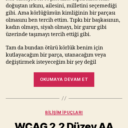
Terci
doğuştan ırkını, ailesini, milletini seçemediği
Ettim
gibi. Ama körlüğümün kimliğinin bir parçası
olmasını ben tercih ettim. Tıpkı bir başkasının,
kadın olmayı, siyah olmayı, bir gurur gibi
üzerinde taşımayı tercih ettiği gibi.
Tam da bundan ötürü körlük benim için
kutlayacağım bir parça, utanacağım veya
değiştirmek isteyeceğim bir şey değil
“Kör
OKUMAYA DEVAM ET
Olmayı
Ben
Seçmedim,
Kimlik
Kategoriler
BILIŞIM İPUÇLARI
Olarak
Tercih
WCAG 2.2 Düzey AA