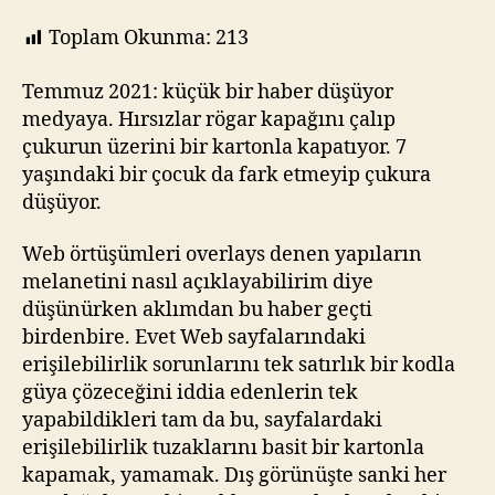
(Ove
Erişil
Toplam Okunma:
213
araç
başı
Temmuz 2021: küçük bir haber düşüyor
açtık
medyaya. Hırsızlar rögar kapağını çalıp
çukurun üzerini bir kartonla kapatıyor. 7
yaşındaki bir çocuk da fark etmeyip çukura
düşüyor.
Web örtüşümleri overlays denen yapıların
melanetini nasıl açıklayabilirim diye
düşünürken aklımdan bu haber geçti
birdenbire. Evet Web sayfalarındaki
erişilebilirlik sorunlarını tek satırlık bir kodla
güya çözeceğini iddia edenlerin tek
yapabildikleri tam da bu, sayfalardaki
erişilebilirlik tuzaklarını basit bir kartonla
kapamak, yamamak. Dış görünüşte sanki her