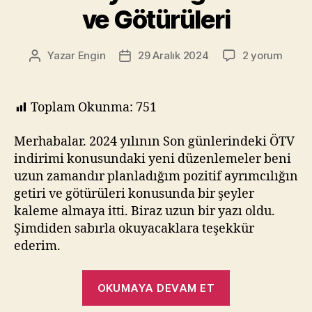
ve Götürüleri
Pozitif
Yazar
Engin
29 Aralık 2024
2 yorum
Yazının
Yazı
ayrımcılığın
yazarı
tarihi
Getiri
ve
Toplam Okunma:
751
Götürüleri
için
Merhabalar. 2024 yılının Son günlerindeki ÖTV
indirimi konusundaki yeni düzenlemeler beni
uzun zamandır planladığım pozitif ayrımcılığın
getiri ve götürüleri konusunda bir şeyler
kaleme almaya itti. Biraz uzun bir yazı oldu.
Şimdiden sabırla okuyacaklara teşekkür
ederim.
“Pozitif
OKUMAYA DEVAM ET
ayrımcılığın