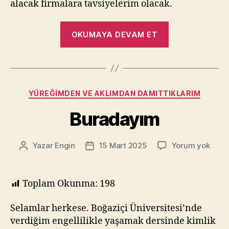
alacak firmalara tavsiyelerim olacak.
“Web
OKUMAYA DEVAM ET
Örtüşümleri
(Overlay)
Erişilebilirlik
araçlarının
Kategoriler
YÜREĞIMDEN VE AKLIMDAN DAMITTIKLARIM
başımıza
açtıkları”
Buradayım
Bura
Yazar
Engin
15 Mart 2025
Yorum yok
Yazının
Yazı
yazarı
tarihi
Toplam Okunma:
198
Selamlar herkese. Boğaziçi Üniversitesi’nde
verdiğim engellilikle yaşamak dersinde kimlik