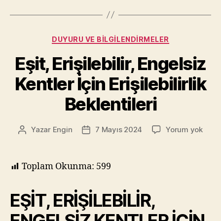
Eyes
Kapsayıcı
Dil
Kategoriler
DUYURU VE BILGILENDIRMELER
Rehberi”
Eşit, Erişilebilir, Engelsiz
Kentler İçin Erişilebilirlik
Beklentileri
Eşit,
Yazar
Engin
7 Mayıs 2024
Yorum yok
Yazının
Yazı
Erişil
yazarı
tarihi
Engel
Kentl
Toplam Okunma:
599
İçin
Erişil
EŞİT, ERİŞİLEBİLİR,
Bekle
ENGELSİZ KENTLER İÇİN