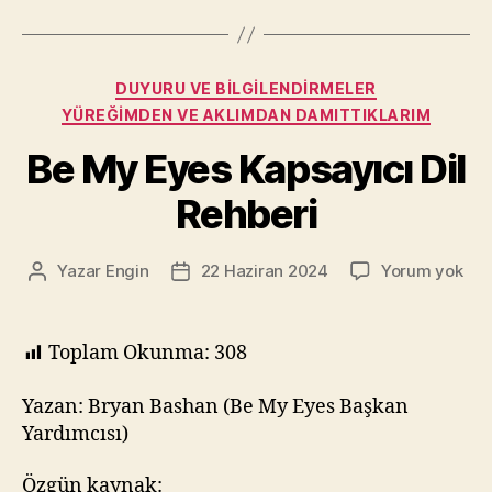
Getiri
ve
Götürüleri”
Kategoriler
DUYURU VE BILGILENDIRMELER
YÜREĞIMDEN VE AKLIMDAN DAMITTIKLARIM
Be My Eyes Kapsayıcı Dil
Rehberi
Be
Yazar
Engin
22 Haziran 2024
Yorum yok
Yazının
Yazı
My
yazarı
tarihi
Eye
Kap
Toplam Okunma:
308
Dil
Reh
Yazan: Bryan Bashan (Be My Eyes Başkan
Yardımcısı)
Özgün kaynak: