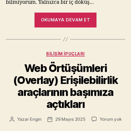
bilmiyorum. Yalnızca bir iç döküş…
“İç
OKUMAYA DEVAM ET
Döküş”
Kategoriler
BILIŞIM İPUÇLARI
Web Örtüşümleri
(Overlay) Erişilebilirlik
araçlarının başımıza
açtıkları
Web
Yazar
Engin
29 Mayıs 2025
Yorum yok
Yazının
Yazı
Örtü
yazarı
tarihi