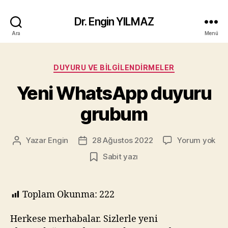
Dr. Engin YILMAZ
Ara
Menü
Kategoriler
DUYURU VE BILGILENDIRMELER
Yeni WhatsApp duyuru
grubum
Yen
Yazar
Engin
28 Ağustos 2022
Yorum yok
Yazının
Yazı
Wh
yazarı
tarihi
Sabit yazı
duy
gr
Toplam Okunma:
222
Herkese merhabalar. Sizlerle yeni