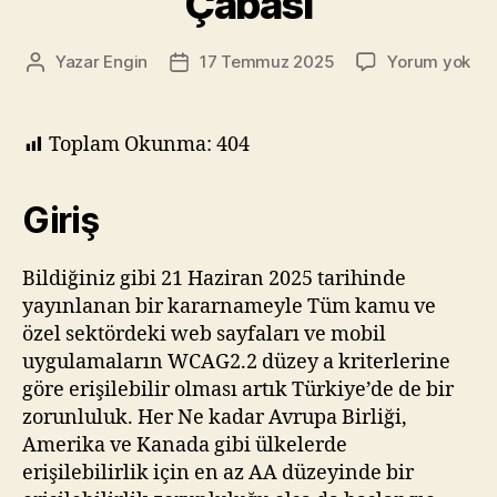
Çabası
We
Yazar
Engin
17 Temmuz 2025
Yorum yok
Yazının
Yazı
İçe
yazarı
tarihi
Eriş
Kıl
Toplam Okunma:
404
(W
Dü
A
Giriş
Baş
Krit
Bildiğiniz gibi 21 Haziran 2025 tarihinde
An
yayınlanan bir kararnameyle Tüm kamu ve
ve
An
özel sektördeki web sayfaları ve mobil
Çab
uygulamaların WCAG2.2 düzey a kriterlerine
göre erişilebilir olması artık Türkiye’de de bir
zorunluluk. Her Ne kadar Avrupa Birliği,
Amerika ve Kanada gibi ülkelerde
erişilebilirlik için en az AA düzeyinde bir