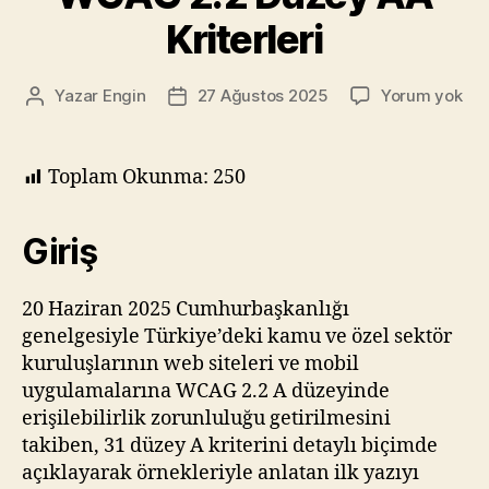
Ettim”
Kriterleri
WC
Yazar
Engin
27 Ağustos 2025
Yorum yok
Yazının
Yazı
2.2
yazarı
tarihi
Dü
AA
Toplam Okunma:
250
Krit
Giriş
20 Haziran 2025 Cumhurbaşkanlığı
genelgesiyle Türkiye’deki kamu ve özel sektör
kuruluşlarının web siteleri ve mobil
uygulamalarına WCAG 2.2 A düzeyinde
erişilebilirlik zorunluluğu getirilmesini
takiben, 31 düzey A kriterini detaylı biçimde
açıklayarak örnekleriyle anlatan ilk yazıyı