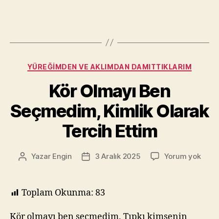
Kategoriler
YÜREĞIMDEN VE AKLIMDAN DAMITTIKLARIM
Kör Olmayı Ben
Seçmedim, Kimlik Olarak
Tercih Ettim
Kör
Yazar
Engin
3 Aralık 2025
Yorum yok
Yazının
Yazı
Olma
yazarı
tarihi
Ben
Seçm
Toplam Okunma:
83
Kimli
Olar
Kör olmayı ben seçmedim. Tıpkı kimsenin