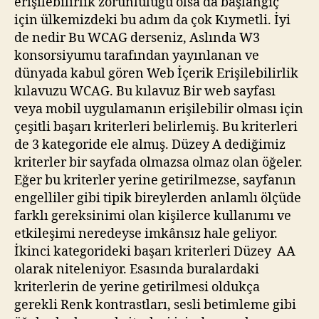
erişilebilirlik zorunluluğu olsa da başlangıç
için ülkemizdeki bu adım da çok Kıymetli. İyi
de nedir Bu WCAG derseniz, Aslında W3
konsorsiyumu tarafından yayınlanan ve
dünyada kabul gören Web İçerik Erişilebilirlik
kılavuzu WCAG. Bu kılavuz Bir web sayfası
veya mobil uygulamanın erişilebilir olması için
çeşitli başarı kriterleri belirlemiş. Bu kriterleri
de 3 kategoride ele almış. Düzey A dediğimiz
kriterler bir sayfada olmazsa olmaz olan öğeler.
Eğer bu kriterler yerine getirilmezse, sayfanın
engelliler gibi tipik bireylerden anlamlı ölçüde
farklı gereksinimi olan kişilerce kullanımı ve
etkileşimi neredeyse imkânsız hale geliyor.
İkinci kategorideki başarı kriterleri Düzey AA
olarak niteleniyor. Esasında buralardaki
kriterlerin de yerine getirilmesi oldukça
gerekli Renk kontrastları, sesli betimleme gibi