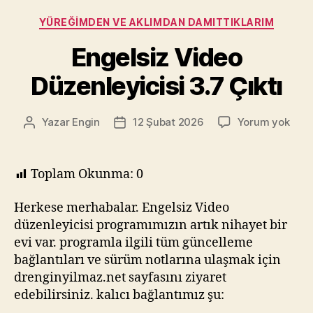
Kategoriler
YÜREĞIMDEN VE AKLIMDAN DAMITTIKLARIM
Engelsiz Video
Düzenleyicisi 3.7 Çıktı
Enge
Yazar
Engin
12 Şubat 2026
Yorum yok
Yazının
Yazı
Vide
yazarı
tarihi
Düze
3.7
Toplam Okunma:
0
Çıktı
Herkese merhabalar. Engelsiz Video
düzenleyicisi programımızın artık nihayet bir
evi var. programla ilgili tüm güncelleme
bağlantıları ve sürüm notlarına ulaşmak için
drenginyilmaz.net sayfasını ziyaret
edebilirsiniz. kalıcı bağlantımız şu: