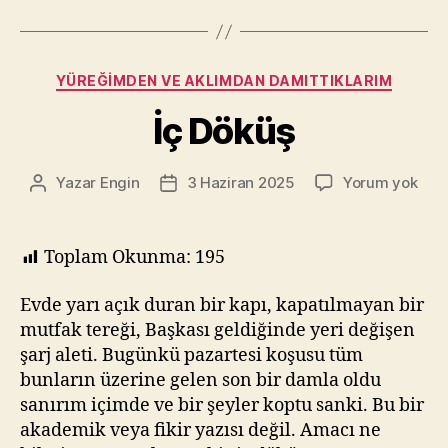
Erişilebilirlik
Kılavuzu
(WCAG)
Kategoriler
YÜREĞIMDEN VE AKLIMDAN DAMITTIKLARIM
Düzey
A
İç Döküş
Başarı
Kriterlerini
İç
Yazar
Engin
3 Haziran 2025
Yorum yok
Yazının
Yazı
Anlama
Dök
yazarı
tarihi
ve
Anlatma
Toplam Okunma:
195
Çabası”
Evde yarı açık duran bir kapı, kapatılmayan bir
mutfak tereği, Başkası geldiğinde yeri değişen
şarj aleti. Bugünkü pazartesi koşusu tüm
bunların üzerine gelen son bir damla oldu
sanırım içimde ve bir şeyler koptu sanki. Bu bir
akademik veya fikir yazısı değil. Amacı ne