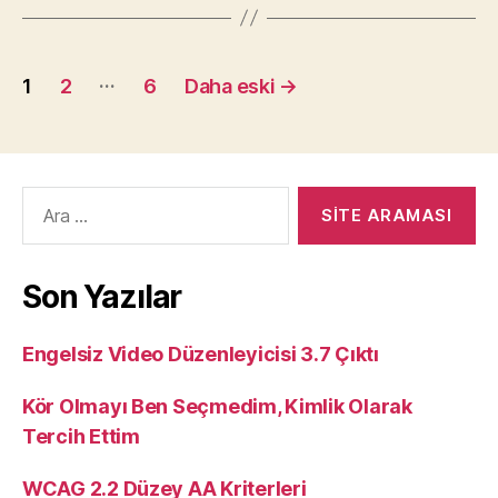
Kentler
İçin
Yazı
Erişilebilirlik
…
1
2
6
Daha eski
→
Beklentileri”
sayfalandırması
Arama
yap:
Son Yazılar
Engelsiz Video Düzenleyicisi 3.7 Çıktı
Kör Olmayı Ben Seçmedim, Kimlik Olarak
Tercih Ettim
WCAG 2.2 Düzey AA Kriterleri